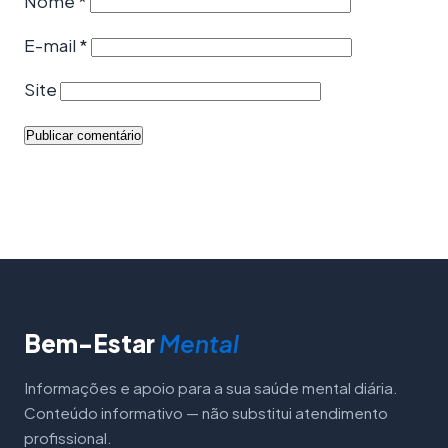
Nome
*
E-mail
*
Site
Bem-Estar
Mental
Informações e apoio para a sua saúde mental diária.
Conteúdo informativo — não substitui atendimento
profissional.