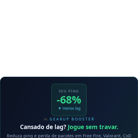
SEU PING
-68%
▼ menos lag
GEARUP BOOSTER
Cansado de lag?
Jogue sem travar.
Reduza ping e perda de pacotes em Free Fire, Valorant, CoD