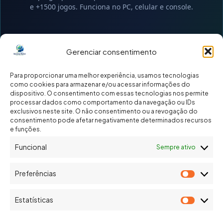
e +1500 jogos. Funciona no PC, celular e console.
Gerenciar consentimento
Para proporcionar uma melhor experiência, usamos tecnologias
como cookies para armazenar e/ou acessar informações do
dispositivo. O consentimento com essas tecnologias nos permite
processar dados como comportamento da navegação ou IDs
Testar agora →
exclusivos neste site. O não consentimento ou a revogação do
consentimento pode afetar negativamente determinados recursos
link de afiliado
e funções.
Funcional
Sempre ativo
Preferências
Prefer
PROMEED • SEDA MULBERRY
Estatísticas
Estatís
Fronhas de Seda 100% Mulberry