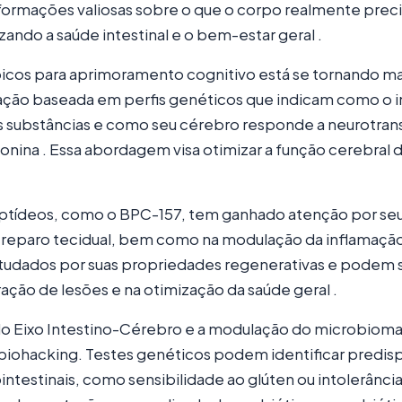
formações valiosas sobre o que o corpo realmente preci
zando a saúde intestinal e o bem-estar geral .
icos para aprimoramento cognitivo está se tornando mai
ação baseada em perfis genéticos que indicam como o i
s substâncias e como seu cérebro responde a neurotra
nina . Essa abordagem visa otimizar a função cerebral 
ptídeos, como o BPC-157, tem ganhado atenção por seu
 reparo tecidual, bem como na modulação da inflamação
tudados por suas propriedades regenerativas e podem se
ração de lesões e na otimização da saúde geral .
 Eixo Intestino-Cérebro e a modulação do microbioma i
biohacking. Testes genéticos podem identificar predis
ntestinais, como sensibilidade ao glúten ou intolerância