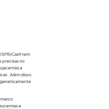
CRISPR/Cas9 tem
s precisas no
bjacentes a
cas . Além disso,
r geneticamente
o marco
leucemias e