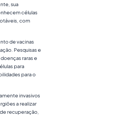
nte, sua
onhecem células
notáveis, com
nto de vacinas
ação. Pesquisas e
 doenças raras e
lulas para
bilidades para o
mamente invasivos
giões a realizar
de recuperação,