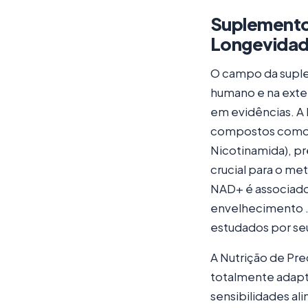
Suplemento
Longevida
O campo da supl
humano e na exte
em evidências. A
compostos como 
Nicotinamida), p
crucial para o me
NAD+ é associado
envelhecimento .
estudados por seu
A Nutrição de Pre
totalmente adapt
sensibilidades al