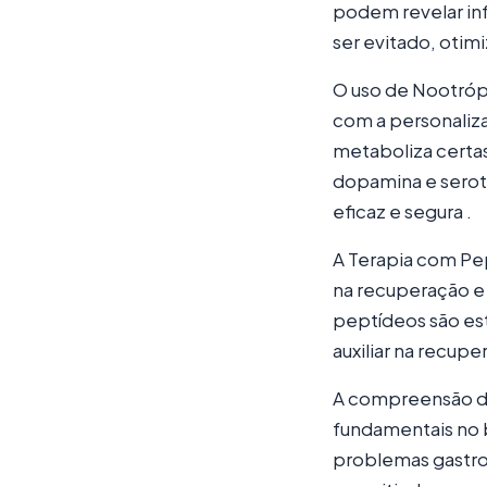
podem revelar in
ser evitado, otimi
O uso de Nootróp
com a personaliz
metaboliza certa
dopamina e seroto
eficaz e segura .
A Terapia com Pe
na recuperação e
peptídeos são es
auxiliar na recupe
A compreensão do
fundamentais no 
problemas gastroi