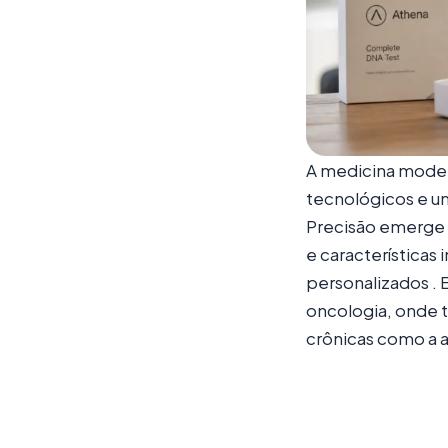
A medicina moder
tecnológicos e u
Precisão emerge 
e características
personalizados .
oncologia, onde t
crônicas como a a