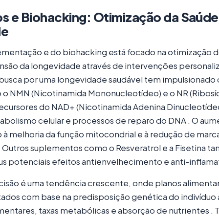
s e Biohacking: Otimização da Saúde
de
ementação e do biohacking está focado na otimização
nsão da longevidade através de intervenções personali
 busca por uma longevidade saudável tem impulsionado 
o NMN (Nicotinamida Mononucleotídeo) e o NR (Ribosí
recursores do NAD+ (Nicotinamida Adenina Dinucleotíd
tabolismo celular e processos de reparo do DNA . O aum
 à melhoria da função mitocondrial e à redução de mar
 Outros suplementos como o Resveratrol e a Fisetina 
s potenciais efeitos antienvelhecimento e anti-inflamat
cisão é uma tendência crescente, onde planos alimenta
ados com base na predisposição genética do indivíduo 
imentares, taxas metabólicas e absorção de nutrientes .