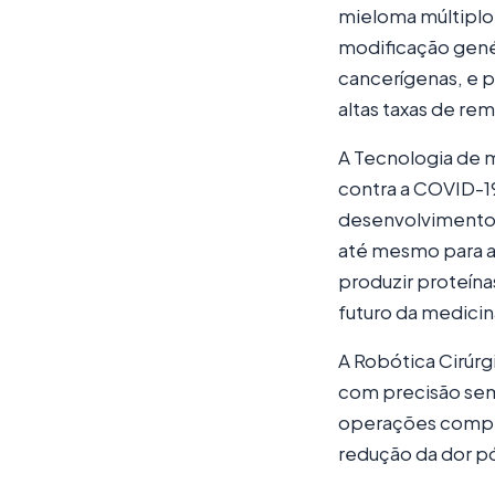
mieloma múltiplo 
modificação gené
cancerígenas, e p
altas taxas de re
A Tecnologia de 
contra a COVID-19
desenvolvimentos 
até mesmo para a
produzir proteína
futuro da medicin
A Robótica Cirúr
com precisão sem 
operações compl
redução da dor pó