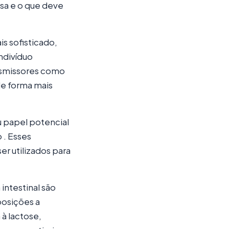
sa e o que deve
s sofisticado,
ndivíduo
nsmissores como
de forma mais
 papel potencial
 . Esses
r utilizados para
ntestinal são
posições a
 à lactose,