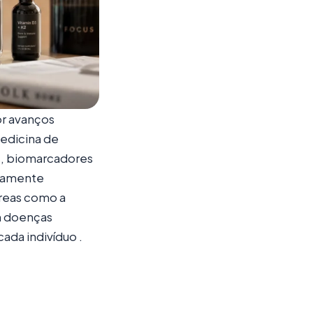
r avanços
edicina de
s, biomarcadores
ltamente
reas como a
em doenças
ada indivíduo .