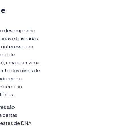
 e
 do desempenho
zadas e baseadas
o interesse em
deo de
eo), uma coenzima
ento dos níveis de
cadores de
também são
órios .
res são
a certas
 Testes de DNA