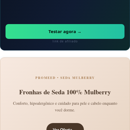
Testar agora →
link de afiliado
PROMEED • SEDA MULBERRY
Fronhas de Seda 100% Mulberry
Conforto, hipoalergênico e cuidado para pele e cabelo enquanto
você dorme.
Ver Oferta →