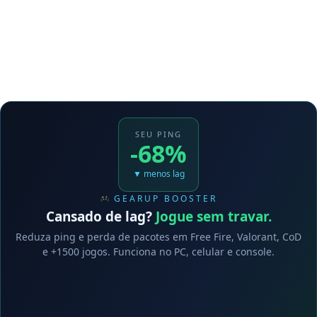
SEU PING
-68%
▼ menos lag
GEARUP BOOSTER
Cansado de lag?
Jogue sem travar.
Reduza ping e perda de pacotes em Free Fire, Valorant, CoD
e +1500 jogos. Funciona no PC, celular e console.