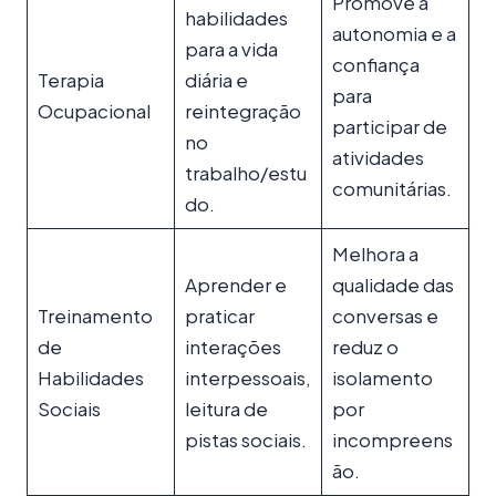
Promove a
habilidades
autonomia e a
para a vida
confiança
Terapia
diária e
para
Ocupacional
reintegração
participar de
no
atividades
trabalho/estu
comunitárias.
do.
Melhora a
Aprender e
qualidade das
Treinamento
praticar
conversas e
de
interações
reduz o
Habilidades
interpessoais,
isolamento
Sociais
leitura de
por
pistas sociais.
incompreens
ão.