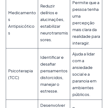
Permite que a
Reduzir
pessoa tenha
Medicamento
delírios e
uma
s
alucinações,
percepção
Antipsicótico
estabilizar
mais clara da
s
neurotransmis
realidade para
sores.
interagir.
Ajuda a lidar
Identificar e
com a
desafiar
ansiedade
Psicoterapia
pensamentos
social e a
(TCC)
distorcidos,
paranoia em
manejar o
ambientes
estresse.
públicos.
Desenvolver